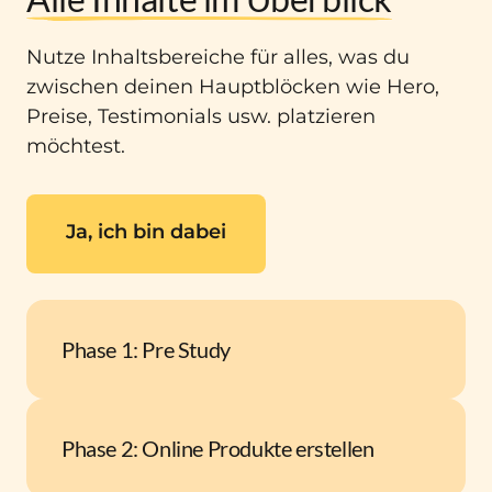
Nutze Inhaltsbereiche für alles, was du 
zwischen deinen Hauptblöcken wie Hero, 
Preise, Testimonials usw. platzieren 
möchtest.
Ja, ich bin dabei
Phase 1: Pre Study
1.1. Trainings neu gedacht

1.2. Trainerpersönlichkeit 

Phase 2: Online Produkte erstellen
1.3. Lernen bei Erwachsenen 