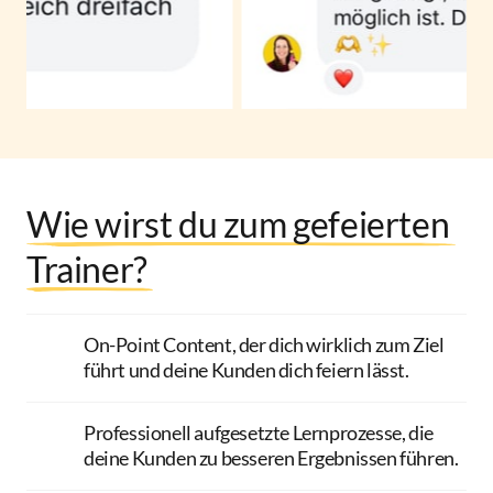
Wie 
wirst 
du 
zum 
gefeierten 
Trainer? 
On-Point Content, der dich wirklich zum Ziel 
führt und deine Kunden dich feiern lässt.
Professionell aufgesetzte Lernprozesse, die 
deine Kunden zu besseren Ergebnissen führen.