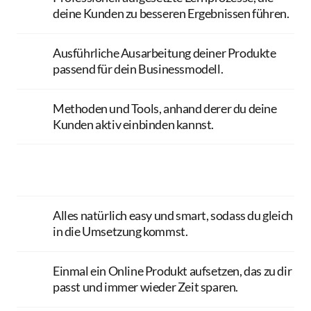
4.4. Erfolgsmanagement 
deine Kunden zu besseren Ergebnissen führen.
Ausführliche Ausarbeitung deiner Produkte 
5.1. Produkte optimieren

passend für dein Businessmodell. 
5.2. Social Proof

5.3. Im Verkauf  
Methoden und Tools, anhand derer du deine 
Kunden aktiv einbinden kannst.
Alles natürlich easy und smart, sodass du gleich 
in die Umsetzung kommst. 
Einmal ein Online Produkt aufsetzen, das zu dir 
passt und immer wieder Zeit sparen.