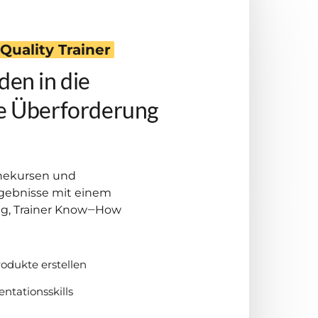
Quality 
Trainer
en in die 
e Überforderung 
nekursen und 
ebnisse mit einem 
g, Trainer Know‒How 
odukte erstellen
entationsskills