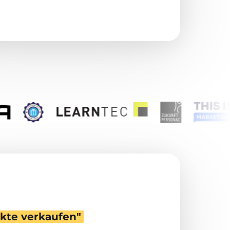
kte 
verkaufen"