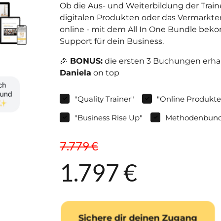
Ob die Aus- und Weiterbildung der Trainer
digitalen Produkten oder das Vermarkte
online - mit dem All In One Bundle bek
Support für dein Business. 
🎉
 BONUS:
 die ersten 3 Buchungen erha
Daniela
 on top
"Quality Trainer"
"Online Produkte
"Business Rise Up"
Methodenbundl
7.779 
€
1.797 €
Sichere dir deinen Zugang