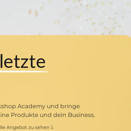
allerletzte 
rkshop Academy und bringe 
deine Produkte und dein Business.
lle Angebot zu sehen ⤵️